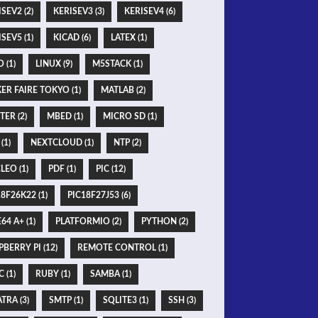
SEV2 (2)
KERISEV3 (3)
KERISEV4 (6)
SEV5 (1)
KICAD (6)
LATEX (1)
O (1)
LINUX (9)
M5STACK (1)
ER FAIRE TOKYO (1)
MATLAB (2)
TER (2)
MBED (1)
MICRO SD (1)
(1)
NEXTCLOUD (1)
NTP (2)
LEO (1)
PDF (1)
PIC (12)
8F26K22 (1)
PIC18F27J53 (6)
64 A+ (1)
PLATFORMIO (2)
PYTHON (2)
BERRY PI (12)
REMOTE CONTROL (1)
 (1)
RUBY (1)
SAMBA (1)
TRA (3)
SMTP (1)
SQLITE3 (1)
SSH (3)