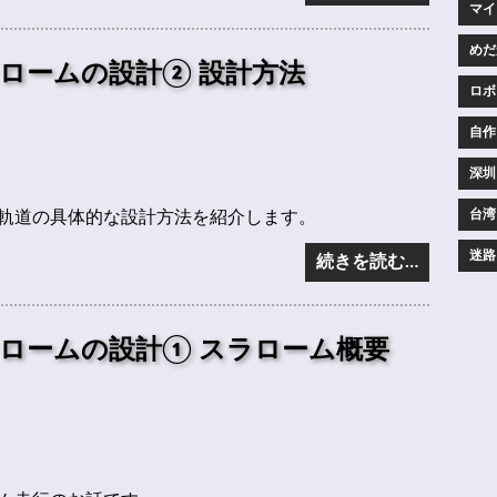
マイコ
めだか
ロームの設計② 設計方法
ロボ
自作 
深圳 
台湾 
軌道の具体的な設計方法を紹介します。
迷路 
続きを読む…
ロームの設計① スラローム概要