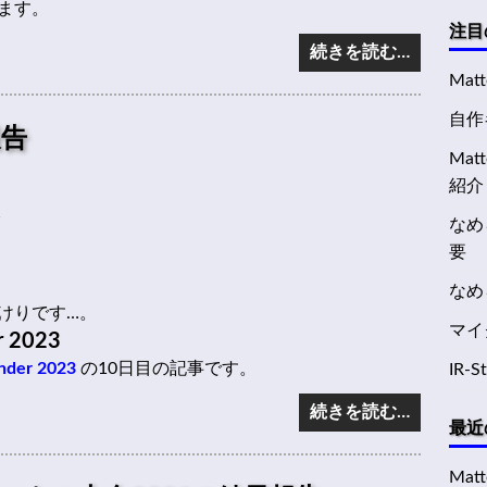
ます。
注目
続きを読む…
Mat
自作キ
報告
Ma
紹介
4
なめ
要
なめ
けりです…。
マイ
 2023
der 2023
の10日目の記事です。
IR-
続きを読む…
最近
Mat