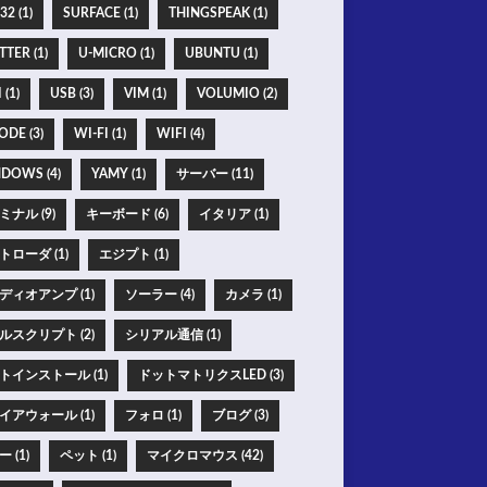
2 (1)
SURFACE (1)
THINGSPEAK (1)
TER (1)
U-MICRO (1)
UBUNTU (1)
 (1)
USB (3)
VIM (1)
VOLUMIO (2)
ODE (3)
WI-FI (1)
WIFI (4)
DOWS (4)
YAMY (1)
サーバー (11)
ミナル (9)
キーボード (6)
イタリア (1)
トローダ (1)
エジプト (1)
ディオアンプ (1)
ソーラー (4)
カメラ (1)
ルスクリプト (2)
シリアル通信 (1)
トインストール (1)
ドットマトリクスLED (3)
イアウォール (1)
フォロ (1)
ブログ (3)
 (1)
ペット (1)
マイクロマウス (42)