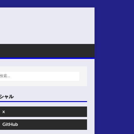
シャル
x
GitHub