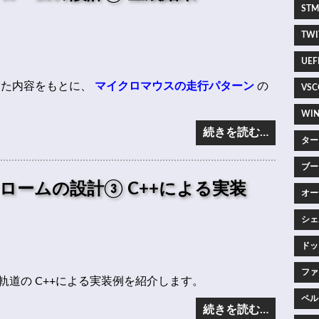
STM3
TWIT
UEFI
きた内容をもとに、
マイクロマウスの走行パターン
の
VSC
WIN
続きを読む…
ター
ブー
ロームの設計③ C++による実装
オー
シェ
ドッ
ファ
道の C++による実装例を紹介します。
ペルー
続きを読む…