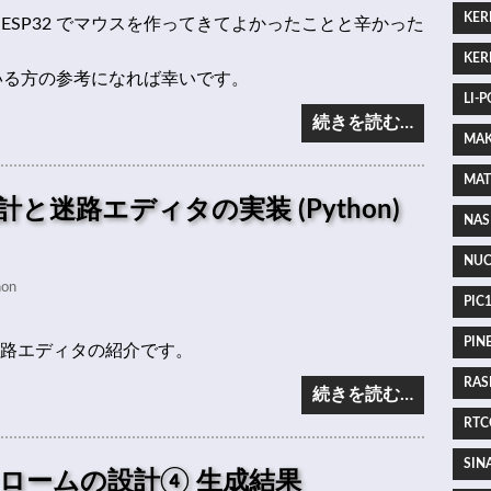
KERI
ESP32 でマウスを作ってきてよかったことと辛かった
KERI
ている方の参考になれば幸いです。
LI-P
続きを読む…
MAK
MAT
と迷路エディタの実装 (Python)
NAS 
NUC
hon
PIC1
PINE
と迷路エディタの紹介です。
RASP
続きを読む…
RTCC
SINA
ロームの設計④ 生成結果