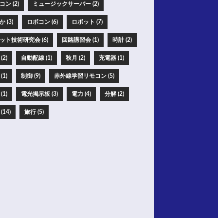
ン (2)
ミュージックサーバー (2)
 (3)
ロボコン (6)
ロボット (7)
ット技術研究会 (6)
回路講習会 (1)
時計 (2)
(2)
自動配線 (1)
秋月 (2)
充電器 (1)
(1)
制御 (9)
赤外線学習リモコン (5)
(1)
電光掲示板 (3)
電力 (4)
分解 (2)
(14)
旅行 (5)