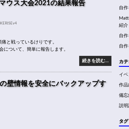
マウス大会2021の結果報告
自作キ
Ma
KERISEv4
紹介
自作キ
頭痛と戦っているけりです。
自作
会について、簡単に報告します。
続きを読む…
カテ
イベ
の壁情報を安全にバックアップす
作品
備忘
説明
タグ