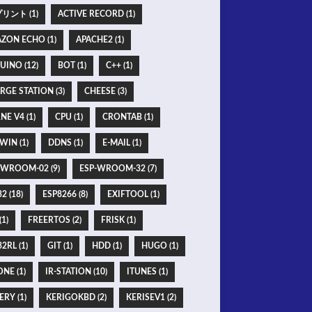
リント (1)
ACTIVE RECORD (1)
ZON ECHO (1)
APACHE2 (1)
UINO (12)
BOT (1)
C++ (1)
RGE STATION (3)
CHEESE (3)
NE V4 (1)
CPU (1)
CRONTAB (1)
WIN (1)
DDNS (1)
E-MAIL (1)
-WROOM-02 (9)
ESP-WROOM-32 (7)
2 (18)
ESP8266 (8)
EXIFTOOL (1)
(1)
FREERTOS (2)
FRISK (1)
2RL (1)
GIT (1)
HDD (1)
HUGO (1)
NE (1)
IR-STATION (10)
ITUNES (1)
ERY (1)
KERIGOKBD (2)
KERISEV1 (2)