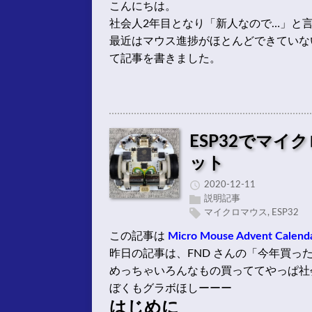
こんにちは。
社会人2年目となり「新人なので…」と言
最近はマウス進捗がほとんどできていな
て記事を書きました。
ESP32でマ
ット
2020-12-11
説明記事
マイクロマウス
,
ESP32
この記事は
Micro Mouse Advent Calend
昨日の記事は、FND さんの「今年買っ
めっちゃいろんなもの買っててやっぱ社
ぼくもグラボほしーーー
はじめに