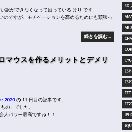
3Dプ
い訳ができなくなって困っている けり です。
いのですが、モチベーションを高めるためにも頑張っ
AMA
ARD
続きを読む…
CHA
COR
イクロマウスを作るメリットとデメリ
CYG
ESP
ESP3
FFT 
ar 2020
の 11 日目の記事です。
FT23
たもの」でした。
会人パワー最高ですね！！
IPHO
JQU