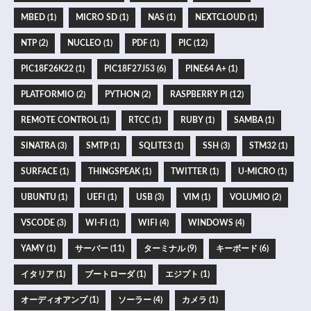
MBED (1)
MICRO SD (1)
NAS (1)
NEXTCLOUD (1)
NTP (2)
NUCLEO (1)
PDF (1)
PIC (12)
PIC18F26K22 (1)
PIC18F27J53 (6)
PINE64 A+ (1)
PLATFORMIO (2)
PYTHON (2)
RASPBERRY PI (12)
REMOTE CONTROL (1)
RTCC (1)
RUBY (1)
SAMBA (1)
SINATRA (3)
SMTP (1)
SQLITE3 (1)
SSH (3)
STM32 (1)
SURFACE (1)
THINGSPEAK (1)
TWITTER (1)
U-MICRO (1)
UBUNTU (1)
UEFI (1)
USB (3)
VIM (1)
VOLUMIO (2)
VSCODE (3)
WI-FI (1)
WIFI (4)
WINDOWS (4)
YAMY (1)
サーバー (11)
ターミナル (9)
キーボード (6)
イタリア (1)
ブートローダ (1)
エジプト (1)
オーディオアンプ (1)
ソーラー (4)
カメラ (1)