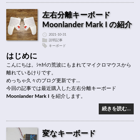
左右分離キーボード
Moonlander Mark I の紹介
2021-10-31
説明記事
キーボード
はじめに
こんにちは。ｼｬｶｲの荒波にもまれてマイクロマウスから
離れているけりです。
めっちゃ久々のブログ更新です…
今回の記事では最近購入した左右分離キーボード
Moonlander Mark I
を紹介します。
続きを読む…
変なキーボード