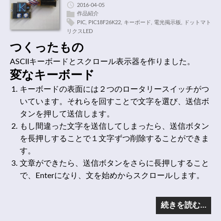
2016-04-05
作品紹介
PIC
,
PIC18F26K22
,
キーボード
,
電光掲示板
,
ドットマト
リクスLED
つくったもの
ASCIIキーボードとスクロール表示器を作りました。
変なキーボード
キーボードの表面には２つのロータリースイッチがつ
いています。それらを回すことで文字を選び、送信ボ
タンを押して送信します。
もし間違った文字を送信してしまったら、送信ボタン
を長押しすることで１文字ずつ削除することができま
す。
文章ができたら、送信ボタンをさらに長押しすること
で、Enterになり、文を始めからスクロールします。
続きを読む…