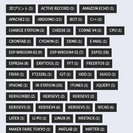
3Dプリント (1)
ACTIVE RECORD (1)
AMAZON ECHO (1)
APACHE2 (1)
ARDUINO (12)
BOT (1)
C++ (1)
CHARGE STATION (3)
CHEESE (3)
CORNE V4 (1)
CPU (1)
CRONTAB (1)
CYGWIN (1)
DDNS (1)
E-MAIL (1)
ESP-WROOM-02 (9)
ESP-WROOM-32 (7)
ESP32 (18)
ESP8266 (8)
EXIFTOOL (1)
FFT (1)
FREERTOS (2)
FRISK (1)
FT232RL (1)
GIT (1)
HDD (1)
HUGO (1)
IPHONE (1)
IR-STATION (10)
ITUNES (1)
JQUERY (1)
KERIGOKBD (2)
KERISEV1 (2)
KERISEV2 (2)
KERISEV3 (3)
KERISEV4 (6)
KERISEV5 (1)
KICAD (6)
LATEX (1)
LI-PO (1)
LINUX (9)
M5STACK (1)
MAKER FAIRE TOKYO (1)
MATLAB (2)
MATTER (2)