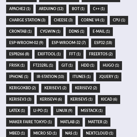
APACHE2 (1)
ARDUINO (12)
BOT (1)
C++ (1)
CHARGE STATION (3)
CHEESE (3)
CORNE V4 (1)
CPU (1)
CRONTAB (1)
CYGWIN (1)
DDNS (1)
E-MAIL (1)
ESP-WROOM-02 (9)
ESP-WROOM-32 (7)
ESP32 (18)
ESP8266 (8)
EXIFTOOL (1)
FFT (1)
FREERTOS (2)
FRISK (1)
FT232RL (1)
GIT (1)
HDD (1)
HUGO (1)
IPHONE (1)
IR-STATION (10)
ITUNES (1)
JQUERY (1)
KERIGOKBD (2)
KERISEV1 (2)
KERISEV2 (2)
KERISEV3 (3)
KERISEV4 (6)
KERISEV5 (1)
KICAD (6)
LATEX (1)
LI-PO (1)
LINUX (9)
M5STACK (1)
MAKER FAIRE TOKYO (1)
MATLAB (2)
MATTER (2)
MBED (1)
MICRO SD (1)
NAS (1)
NEXTCLOUD (1)