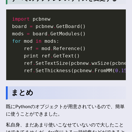
import
pcbnew
board
=
pcbnew
.
GetBoard
()
mods
=
board
.
GetModules
()
for
mod
in
mods
:
ref
=
mod
.
Reference
()
print
ref
.
GetText
()
ref
.
SetTextSize
(
pcbnew
.
wxSize
(
pcbnew
ref
.
SetThickness
(
pcbnew
.
FromMM
(
0.15
)
まとめ
既にPythonのオブジェクトが用意されているので、簡単
に使うことができました。
私自身、まだあまり使いこなせていないので大したこと