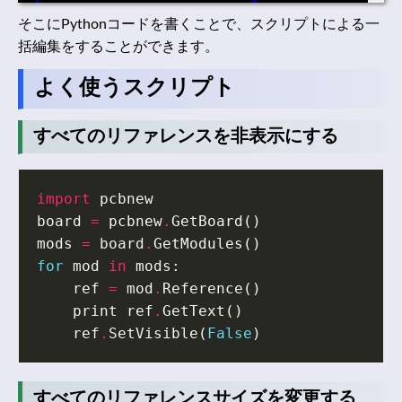
そこにPythonコードを書くことで、スクリプトによる一
括編集をすることができます。
よく使うスクリプト
すべてのリファレンスを非表示にする
import
pcbnew
board
=
pcbnew
.
GetBoard
()
mods
=
board
.
GetModules
()
for
mod
in
mods
:
ref
=
mod
.
Reference
()
print
ref
.
GetText
()
ref
.
SetVisible
(
False
)
すべてのリファレンスサイズを変更する