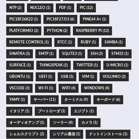
NTP (2)
NUCLEO (1)
PDF (1)
PIC (12)
PIC18F26K22 (1)
PIC18F27J53 (6)
PINE64 A+ (1)
PLATFORMIO (2)
PYTHON (2)
RASPBERRY PI (12)
REMOTE CONTROL (1)
RTCC (1)
RUBY (1)
SAMBA (1)
SINATRA (3)
SMTP (1)
SQLITE3 (1)
SSH (3)
STM32 (1)
SURFACE (1)
THINGSPEAK (1)
TWITTER (1)
U-MICRO (1)
UBUNTU (1)
UEFI (1)
USB (3)
VIM (1)
VOLUMIO (2)
VSCODE (3)
WI-FI (1)
WIFI (4)
WINDOWS (4)
YAMY (1)
サーバー (11)
ターミナル (9)
キーボード (6)
イタリア (1)
ブートローダ (1)
エジプト (1)
オーディオアンプ (1)
ソーラー (4)
カメラ (1)
シェルスクリプト (2)
シリアル通信 (1)
ドットインストール (1)