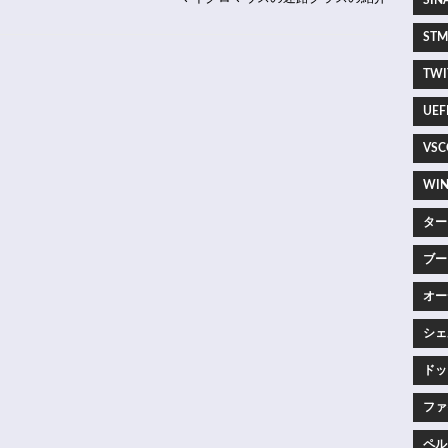
SINA
STM3
TWIT
UEFI
VSC
WIN
ター
ブー
オー
シェ
ドッ
ファ
ペルー