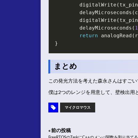
digitalWrite
(
tx_pin
delayMicroseconds
(
c
digitalWrite
(
tx_pin
delayMicroseconds
(
1
return
analogRead
(
r
}
まとめ
この発光方法を考えた森永さんはすごい
僕は2つのレンジを用意して、壁検出用
マイクロマウス
« 前の投稿
FreeRTOSのTaskにC++のメンバ関数を割り当てる