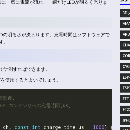
EDに一気に電流が流れ、一瞬だけLEDが明るく光りま
3Dプ
AMA
EDの明るさが決まります。充電時間はソフトウェアで
ARD
す。
CHA
COR
CYG
で計測すればできます。
ESP
などを使用するとよいでしょう。
ESP3
FFT 
FT23
IPHO
ch
,
const
int
charge_time_us
=
1000
)
{