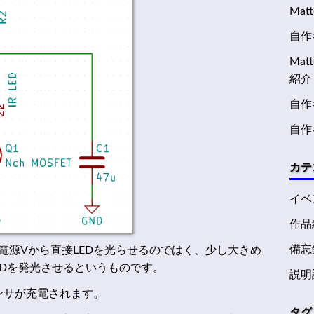
Mat
自作キ
Ma
紹介
自作キ
自作
カテ
イベ
作品
備忘
電源Vから直接LEDを光らせるのではく、少し大きめ
EDを発光させるというものです。
説明
デンサが充電されます。
タグ