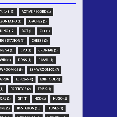
リント (1)
ACTIVE RECORD (1)
ZON ECHO (1)
APACHE2 (1)
UINO (12)
BOT (1)
C++ (1)
RGE STATION (3)
CHEESE (3)
NE V4 (1)
CPU (1)
CRONTAB (1)
WIN (1)
DDNS (1)
E-MAIL (1)
-WROOM-02 (9)
ESP-WROOM-32 (7)
2 (18)
ESP8266 (8)
EXIFTOOL (1)
(1)
FREERTOS (2)
FRISK (1)
2RL (1)
GIT (1)
HDD (1)
HUGO (1)
NE (1)
IR-STATION (10)
ITUNES (1)