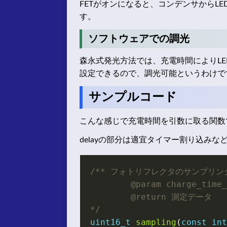
FETがオンになると、コンデンサからL
す。
ソフトウェアでの調光
森永式発光方法では、充電時間によりL
設定できるので、調光可能というわけで
サンプルコード
こんな感じで充電時間を引数に取る関数
delayの部分は適宜タイマー割り込み
*/
uint16_t
sampling
(
const
int