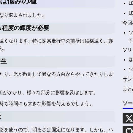
は悩みの種
L
L
なり悩まされました。
今回
る程度の輝度が必要
ソ
遠くなります。特に探索走行中の前壁は結構遠く、赤
ん。
ソリ
発生
たり、光が散乱して異なる方向からやってきたりしま
サン
まと
負担がかかり、様々な部分に影響を及ぼします。
ソー
持ち時間にも大きな影響を与えるでしょう。
変
路を使うので、明るさは固定になります。しかも、ハ