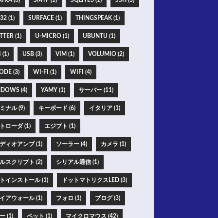
TRA (3)
SMTP (1)
SQLITE3 (1)
SSH (3)
2 (1)
SURFACE (1)
THINGSPEAK (1)
TER (1)
U-MICRO (1)
UBUNTU (1)
 (1)
USB (3)
VIM (1)
VOLUMIO (2)
ODE (3)
WI-FI (1)
WIFI (4)
DOWS (4)
YAMY (1)
サーバー (11)
ミナル (9)
キーボード (6)
イタリア (1)
トローダ (1)
エジプト (1)
ディオアンプ (1)
ソーラー (4)
カメラ (1)
ルスクリプト (2)
シリアル通信 (1)
トインストール (1)
ドットマトリクスLED (3)
イアウォール (1)
フォロ (1)
ブログ (3)
 (1)
ペット (1)
マイクロマウス (42)