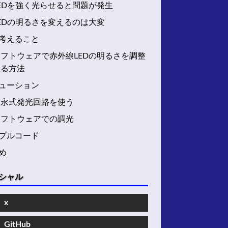
EDを強く光らせると問題が発生
EDの明るさを変えるのは大変
考えること
フトウェアで赤外線LEDの明るさを調整
する方法
ューション
森永式発光回路を使う
ソフトウェアでの調光
プルコード
め
シャル
x
GitHub