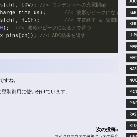
JQU
s
[
ch
],
LOW
);
harge_time_us
);
KERI
s
[
ch
],
HIGH
);
KERI
0
);
x_pins
[
ch
]);
LI-P
MAK
MAT
NAS 
ですね。
NUC
と壁制御用に使い分けています。
PIC1
PINE
RASP
RTCC
次の投稿 »
マイクロマウスの迷路クラスの紹介