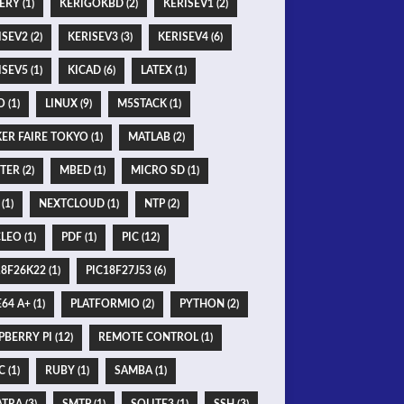
ERY (1)
KERIGOKBD (2)
KERISEV1 (2)
SEV2 (2)
KERISEV3 (3)
KERISEV4 (6)
SEV5 (1)
KICAD (6)
LATEX (1)
O (1)
LINUX (9)
M5STACK (1)
ER FAIRE TOKYO (1)
MATLAB (2)
TER (2)
MBED (1)
MICRO SD (1)
(1)
NEXTCLOUD (1)
NTP (2)
LEO (1)
PDF (1)
PIC (12)
8F26K22 (1)
PIC18F27J53 (6)
64 A+ (1)
PLATFORMIO (2)
PYTHON (2)
BERRY PI (12)
REMOTE CONTROL (1)
 (1)
RUBY (1)
SAMBA (1)