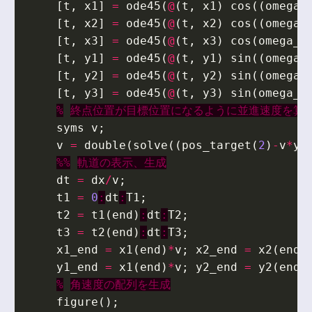
[
t
,
x1
]
=
ode45
(
@
(
t
,
x1
)
cos
((
omega_
[
t
,
x2
]
=
ode45
(
@
(
t
,
x2
)
cos
((
omega_
[
t
,
x3
]
=
ode45
(
@
(
t
,
x3
)
cos
(
omega_m
[
t
,
y1
]
=
ode45
(
@
(
t
,
y1
)
sin
((
omega_
[
t
,
y2
]
=
ode45
(
@
(
t
,
y2
)
sin
((
omega_
[
t
,
y3
]
=
ode45
(
@
(
t
,
y3
)
sin
(
omega_m
%
終点位置が目標位置になるように並進速度を算
syms
v
;
v
=
double
(
solve
((
pos_target
(
2
)
-
v
*
y3
%%
軌道の表示、生成
dt
=
dx
/
v
;
t1
=
0
:
dt
:
T1
;
t2
=
t1
(
end
)
:
dt
:
T2
;
t3
=
t2
(
end
)
:
dt
:
T3
;
x1_end
=
x1
(
end
)
*
v
;
x2_end
=
x2
(
end
)
y1_end
=
x1
(
end
)
*
v
;
y2_end
=
y2
(
end
)
%
角速度の配列を生成
figure
();