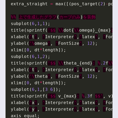
extra_straight
=
max
([(
pos_target
(
2
)
-
pos
%%
上で生成したグラフ
(
カーブのみ
)
を装飾
subplot
(
6
,
1
,
1
);
title
(
sprintf
(
'$$
\\
dot
{
\\
omega
}
_
{
max
}
:
xlabel
(
'
t
'
,
'
Interpreter
'
,
'
latex
'
,
'
Font
ylabel
(
'\
omega
'
,
'
FontSize
'
,
12
);
xlim
([
0
,
dt
*
length
]);
subplot
(
6
,
1
,
2
);
title
(
sprintf
(
'$$
\\
theta_
{
end
}
:
%
.2
f
\\
p
xlabel
(
'
t
'
,
'
Interpreter
'
,
'
latex
'
,
'
Font
ylabel
(
'\
theta
'
,
'
FontSize
'
,
12
);
xlim
([
0
,
dt
*
length
]);
subplot
(
6
,
1
,[
3
6
]);
title
(
sprintf
(
'$$
v_
{
max
}
:
%
.3
f
$$'
,
v
),
xlabel
(
'
x
'
,
'
Interpreter
'
,
'
latex
'
,
'
Font
ylabel
(
'
y
'
,
'
Interpreter
'
,
'
latex
'
,
'
Font
axis
equal
;