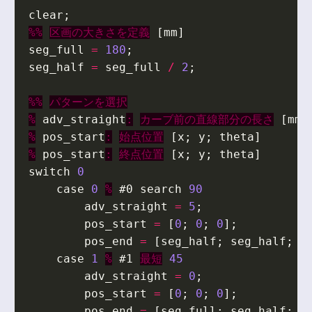
clear
;
%%
区画の大きさを定義
[
mm
]
seg_full
=
180
;
seg_half
=
seg_full
/
2
;
%%
パターンを選択
%
adv_straight
:
カーブ前の直線部分の長さ
[
mm
]
%
pos_start
:
始点位置
[
x
;
y
;
theta
]
%
pos_start
:
終点位置
[
x
;
y
;
theta
]
switch
0
case
0
%
#0
search
90
adv_straight
=
5
;
pos_start
=
[
0
;
0
;
0
];
pos_end
=
[
seg_half
;
seg_half
;
p
case
1
%
#1
最短
45
adv_straight
=
0
;
pos_start
=
[
0
;
0
;
0
];
pos_end
=
[
seg_full
;
seg_half
;
p