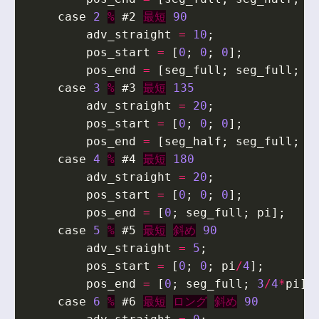
case
2
%
#2
最短
90
adv_straight
=
10
;
pos_start
=
[
0
;
0
;
0
];
pos_end
=
[
seg_full
;
seg_full
;
p
case
3
%
#3
最短
135
adv_straight
=
20
;
pos_start
=
[
0
;
0
;
0
];
pos_end
=
[
seg_half
;
seg_full
;
3
case
4
%
#4
最短
180
adv_straight
=
20
;
pos_start
=
[
0
;
0
;
0
];
pos_end
=
[
0
;
seg_full
;
pi
];
case
5
%
#5
最短
斜め
90
adv_straight
=
5
;
pos_start
=
[
0
;
0
;
pi
/
4
];
pos_end
=
[
0
;
seg_full
;
3
/
4
*
pi
];
case
6
%
#6
最短
ロング
斜め
90