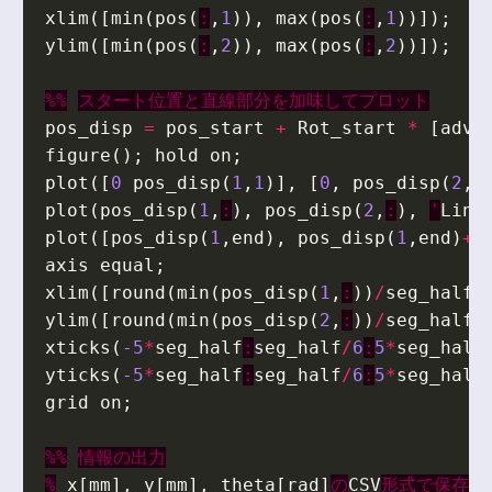
xlim
([
min
(
pos
(
:
,
1
)),
max
(
pos
(
:
,
1
))]);
ylim
([
min
(
pos
(
:
,
2
)),
max
(
pos
(
:
,
2
))]);
%%
スタート位置と直線部分を加味してプロット
pos_disp
=
pos_start
+
Rot_start
*
[
adv_
figure
();
hold
on
;
plot
([
0
pos_disp
(
1
,
1
)],
[
0
,
pos_disp
(
2
,
1
plot
(
pos_disp
(
1
,
:
),
pos_disp
(
2
,
:
),
'
Line
plot
([
pos_disp
(
1
,
end
),
pos_disp
(
1
,
end
)
+
e
axis
equal
;
xlim
([
round
(
min
(
pos_disp
(
1
,
:
))
/
seg_half
)
ylim
([
round
(
min
(
pos_disp
(
2
,
:
))
/
seg_half
)
xticks
(
-5
*
seg_half
:
seg_half
/
6
:
5
*
seg_half
yticks
(
-5
*
seg_half
:
seg_half
/
6
:
5
*
seg_half
grid
on
;
%%
情報の出力
%
x
[
mm
],
y
[
mm
],
theta
[
rad
]
の
CSV
形式で保存