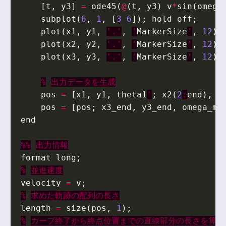
[
t
,
y3
]
=
ode45
(
@
(
t
,
y3
)
v
*
sin
(
omega
subplot
(
6
,
1
,
[
3
6
]);
hold
off
;
plot
(
x1
,
y1
,
'.'
,
'
MarkerSize
'
,
12
);
plot
(
x2
,
y2
,
'.'
,
'
MarkerSize
'
,
12
);
plot
(
x3
,
y3
,
'.'
,
'
MarkerSize
'
,
12
);
%
出力データを生成
pos
=
[
x1
,
y1
,
theta1
'
;
x2
(
2
:
end
),
y
pos
=
[
pos
;
x3_end
,
y3_end
,
omega_ma
end
%%
出力情報
format
long
;
%
並進速度
velocity
=
v
;
%
求めた軌跡の配列の長さ
length
=
size
(
pos
,
1
);
%
カーブ終了から終点位置までの直線部分の長さを算出