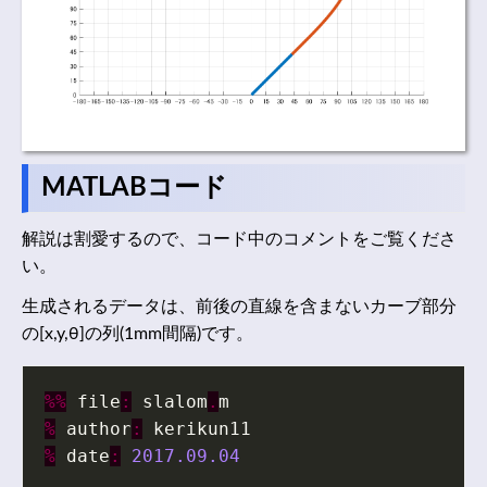
MATLABコード
解説は割愛するので、コード中のコメントをご覧くださ
い。
生成されるデータは、前後の直線を含まないカーブ部分
の[x,y,θ]の列(1mm間隔)です。
%%
file
:
slalom
.
m
%
author
:
kerikun11
%
date
:
2017.09.04