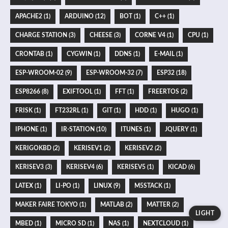
APACHE2 (1)
ARDUINO (12)
BOT (1)
C++ (1)
CHARGE STATION (3)
CHEESE (3)
CORNE V4 (1)
CPU (1)
CRONTAB (1)
CYGWIN (1)
DDNS (1)
E-MAIL (1)
ESP-WROOM-02 (9)
ESP-WROOM-32 (7)
ESP32 (18)
ESP8266 (8)
EXIFTOOL (1)
FFT (1)
FREERTOS (2)
FRISK (1)
FT232RL (1)
GIT (1)
HDD (1)
HUGO (1)
IPHONE (1)
IR-STATION (10)
ITUNES (1)
JQUERY (1)
KERIGOKBD (2)
KERISEV1 (2)
KERISEV2 (2)
KERISEV3 (3)
KERISEV4 (6)
KERISEV5 (1)
KICAD (6)
LATEX (1)
LI-PO (1)
LINUX (9)
M5STACK (1)
MAKER FAIRE TOKYO (1)
MATLAB (2)
MATTER (2)
LIGHT
MBED (1)
MICRO SD (1)
NAS (1)
NEXTCLOUD (1)