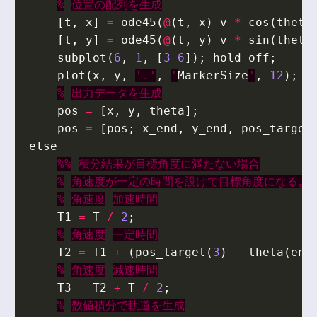
%
位置の配列を生成
[
t
,
x
]
=
ode45
(
@
(
t
,
x
)
v
*
cos
(
theta
[
t
,
y
]
=
ode45
(
@
(
t
,
y
)
v
*
sin
(
theta
subplot
(
6
,
1
,
[
3
6
]);
hold
off
;
plot
(
x
,
y
,
'.'
,
'
MarkerSize
'
,
12
);
g
%
出力データを生成
pos
=
[
x
,
y
,
theta
];
pos
=
[
pos
;
x_end
,
y_end
,
pos_target
else
%%
積分結果が目標角度に満たない場合
%
角速度が一定の時間を設けて目標角度になるよ
%
角速度
加速時間
T1
=
T
/
2
;
%
角速度
一定時間
T2
=
T1
+
(
pos_target
(
3
)
-
theta
(
end
%
角速度
減速時間
T3
=
T2
+
T
/
2
;
%
数値積分で軌道を生成