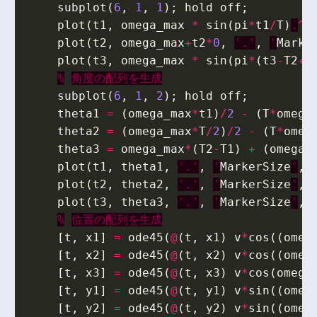
subplot
(
6
,
1
,
1
);
hold
off
;
plot
(
t1
,
omega_max
*
sin
(
pi
*
t1
/
T
)
.
^
2
plot
(
t2
,
omega_max
+
t2
*
0
,
'.'
,
'
Marke
plot
(
t3
,
omega_max
*
sin
(
pi
*
(
t3
-
T2
+
T
%
角度の配列を生成
subplot
(
6
,
1
,
2
);
hold
off
;
theta1
=
(
omega_max
*
t1
)
/
2
-
(
T
*
omega
theta2
=
(
omega_max
*
T
/
2
)
/
2
-
(
T
*
omeg
theta3
=
omega_max
*
(
T2
-
T1
)
+
(
omega_
plot
(
t1
,
theta1
,
'.'
,
'
MarkerSize
'
,
plot
(
t2
,
theta2
,
'.'
,
'
MarkerSize
'
,
plot
(
t3
,
theta3
,
'.'
,
'
MarkerSize
'
,
%
位置の配列を生成
[
t
,
x1
]
=
ode45
(
@
(
t
,
x1
)
v
*
cos
((
omeg
[
t
,
x2
]
=
ode45
(
@
(
t
,
x2
)
v
*
cos
((
omeg
[
t
,
x3
]
=
ode45
(
@
(
t
,
x3
)
v
*
cos
(
omega
[
t
,
y1
]
=
ode45
(
@
(
t
,
y1
)
v
*
sin
((
omeg
[
t
,
y2
]
=
ode45
(
@
(
t
,
y2
)
v
*
sin
((
omeg