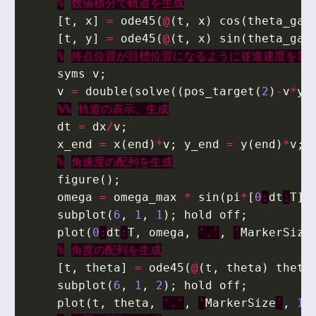
%
数値積分で軌道を生成
[
t
,
x
]
=
ode45
(
@
(
t
,
x
)
cos
(
theta_gai
[
t
,
y
]
=
ode45
(
@
(
t
,
x
)
sin
(
theta_gai
%
終点位置が目標位置になるように並進速度を算
syms
v
;
v
=
double
(
solve
((
pos_target
(
2
)
-
v
*
y
(
%%
軌道の表示、生成
dt
=
dx
/
v
;
x_end
=
x
(
end
)
*
v
;
y_end
=
y
(
end
)
*
v
;
%
角速度の配列を生成
figure
();
omega
=
omega_max
*
sin
(
pi
*
[
0
:
dt
:
T
]
/
subplot
(
6
,
1
,
1
);
hold
off
;
plot
(
0
:
dt
:
T
,
omega
,
'.'
,
'
MarkerSize
%
角度の配列を生成
[
t
,
theta
]
=
ode45
(
@
(
t
,
theta
)
theta
subplot
(
6
,
1
,
2
);
hold
off
;
plot
(
t
,
theta
,
'.'
,
'
MarkerSize
'
,
12