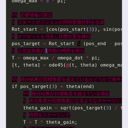
omega_max
=
5
*
pi
;
%%
必要情報の算出
%
スタートポジションの同時変換行列を生成
Rot_start
=
[
cos
(
pos_start
(
3
)),
-
sin
(
pos_
%
オフセットを消去し目標位置を算出
pos_target
=
Rot_start
\
(
pos_end
-
pos_
%
正弦波加速の
1
周期の時間を算出
T
=
omega_max
/
omega_dot
*
pi
;
[
t
,
theta
]
=
ode45
(
@
(
t
,
theta
)
omega_max
%%
積分結果が目標角度を超えているかどうかで条件分
if
pos_target
(
3
)
<
theta
(
end
)
%%
積分結果が目標角度を超えている場合
%
終点角度が目標角度になるようなスケーリング
theta_gain
=
sqrt
(
pos_target
(
3
)
/
th
%
時間をスケーリング
T
=
T
*
theta_gain
;