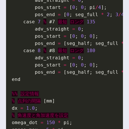
adv_straight
=
0
;
pos_start
=
[
0
;
0
;
pi
/
4
];
pos_end
=
[
0
;
seg_full
*
2
;
3
/
4
*
case
7
%
#7
最短
ロング
135
adv_straight
=
0
;
pos_start
=
[
0
;
0
;
0
];
pos_end
=
[
seg_half
;
seg_full
*
case
8
%
#8
最短
ロング
180
adv_straight
=
0
;
pos_start
=
[
0
;
0
;
0
];
pos_end
=
[
seg_half
;
seg_full
*
end
%%
設定情報
%
点列の間隔
[
mm
]
dx
=
1.0
;
%
角速度と角加速度を設定
omega_dot
=
150
*
pi
;