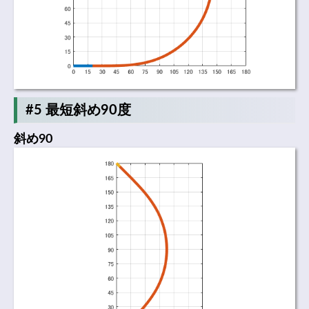
#5 最短斜め90度
斜め90