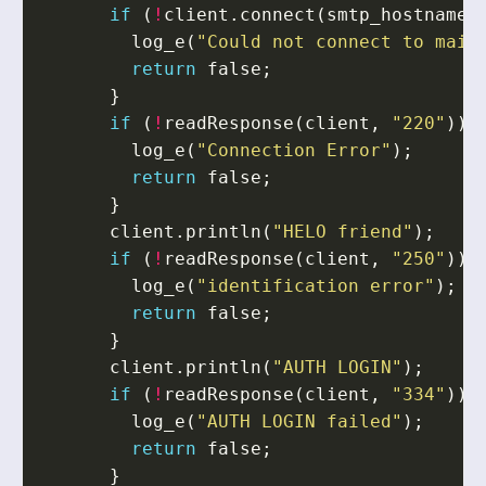
if
(
!
client
.
connect
(
smtp_hostname
,
log_e
(
"Could not connect to mail
return
false
;
}
if
(
!
readResponse
(
client
,
"220"
))
log_e
(
"Connection Error"
);
return
false
;
}
client
.
println
(
"HELO friend"
);
if
(
!
readResponse
(
client
,
"250"
))
log_e
(
"identification error"
);
return
false
;
}
client
.
println
(
"AUTH LOGIN"
);
if
(
!
readResponse
(
client
,
"334"
))
log_e
(
"AUTH LOGIN failed"
);
return
false
;
}