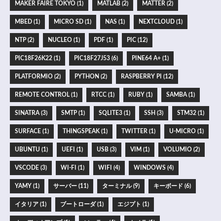
MAKER FAIRE TOKYO (1)
MATLAB (2)
MATTER (2)
MBED (1)
MICRO SD (1)
NAS (1)
NEXTCLOUD (1)
NTP (2)
NUCLEO (1)
PDF (1)
PIC (12)
PIC18F26K22 (1)
PIC18F27J53 (6)
PINE64 A+ (1)
PLATFORMIO (2)
PYTHON (2)
RASPBERRY PI (12)
REMOTE CONTROL (1)
RTCC (1)
RUBY (1)
SAMBA (1)
SINATRA (3)
SMTP (1)
SQLITE3 (1)
SSH (3)
STM32 (1)
SURFACE (1)
THINGSPEAK (1)
TWITTER (1)
U-MICRO (1)
UBUNTU (1)
UEFI (1)
USB (3)
VIM (1)
VOLUMIO (2)
VSCODE (3)
WI-FI (1)
WIFI (4)
WINDOWS (4)
YAMY (1)
サーバー (11)
ターミナル (9)
キーボード (6)
イタリア (1)
ブートローダ (1)
エジプト (1)