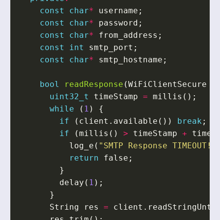
const
char
*
username
;
const
char
*
password
;
const
char
*
from_address
;
const
int
smtp_port
;
const
char
*
smtp_hostname
;
bool
readResponse
(
WiFiClientSecure
&
uint32_t
timeStamp
=
millis
();
while
(
1
)
{
if
(
client
.
available
())
break
;
if
(
millis
()
>
timeStamp
+
timeo
log_e
(
"SMTP Response TIMEOUT!"
return
false
;
}
delay
(
1
);
}
String
res
=
client
.
readStringUnti
res
.
trim
();