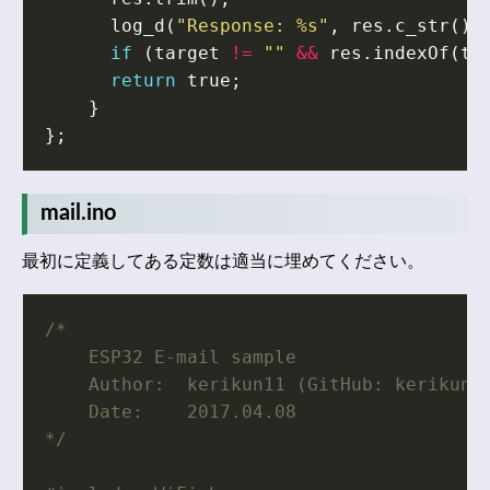
log_d
(
"Response: %s"
,
res
.
c_str
())
if
(
target
!=
""
&&
res
.
indexOf
(
ta
return
true
;
}
};
mail.ino
最初に定義してある定数は適当に埋めてください。
*/