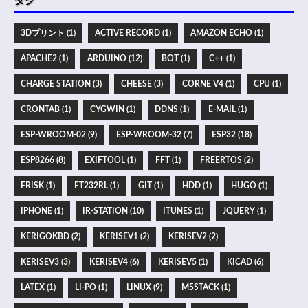
タグ
3Dプリント (1)
ACTIVE RECORD (1)
AMAZON ECHO (1)
APACHE2 (1)
ARDUINO (12)
BOT (1)
C++ (1)
CHARGE STATION (3)
CHEESE (3)
CORNE V4 (1)
CPU (1)
CRONTAB (1)
CYGWIN (1)
DDNS (1)
E-MAIL (1)
ESP-WROOM-02 (9)
ESP-WROOM-32 (7)
ESP32 (18)
ESP8266 (8)
EXIFTOOL (1)
FFT (1)
FREERTOS (2)
FRISK (1)
FT232RL (1)
GIT (1)
HDD (1)
HUGO (1)
IPHONE (1)
IR-STATION (10)
ITUNES (1)
JQUERY (1)
KERIGOKBD (2)
KERISEV1 (2)
KERISEV2 (2)
KERISEV3 (3)
KERISEV4 (6)
KERISEV5 (1)
KICAD (6)
LATEX (1)
LI-PO (1)
LINUX (9)
M5STACK (1)