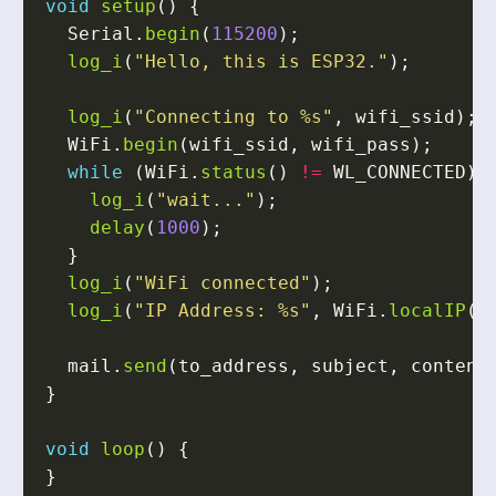
void
setup
()
{
Serial
.
begin
(
115200
);
log_i
(
"Hello, this is ESP32."
);
log_i
(
"Connecting to %s"
,
wifi_ssid
);
WiFi
.
begin
(
wifi_ssid
,
wifi_pass
);
while
(
WiFi
.
status
()
!=
WL_CONNECTED
)
log_i
(
"wait..."
);
delay
(
1000
);
}
log_i
(
"WiFi connected"
);
log_i
(
"IP Address: %s"
,
WiFi
.
localIP
()
mail
.
send
(
to_address
,
subject
,
content
}
void
loop
()
{
}