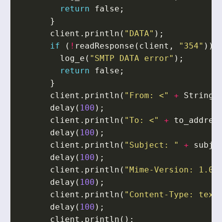
return
false
;
}
client
.
println
(
"DATA"
);
if
(
!
readResponse
(
client
,
"354"
))
log_e
(
"SMTP DATA error"
);
return
false
;
}
client
.
println
(
"From: <"
+
String
(
delay
(
100
);
client
.
println
(
"To: <"
+
to_addres
delay
(
100
);
client
.
println
(
"Subject: "
+
subje
delay
(
100
);
client
.
println
(
"Mime-Version: 1.0"
delay
(
100
);
client
.
println
(
"Content-Type: text
delay
(
100
);
client
.
println
();