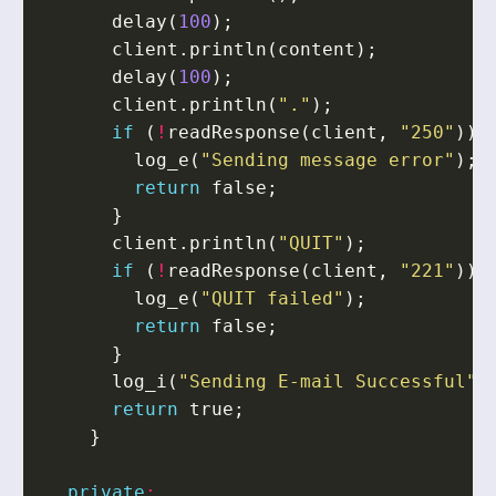
delay
(
100
);
client
.
println
(
content
);
delay
(
100
);
client
.
println
(
"."
);
if
(
!
readResponse
(
client
,
"250"
))
log_e
(
"Sending message error"
);
return
false
;
}
client
.
println
(
"QUIT"
);
if
(
!
readResponse
(
client
,
"221"
))
log_e
(
"QUIT failed"
);
return
false
;
}
log_i
(
"Sending E-mail Successful"
)
return
true
;
}
private
: