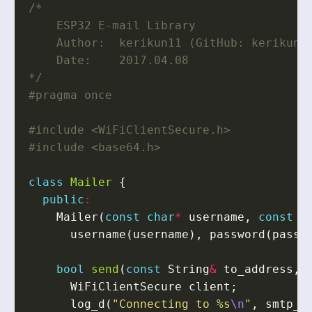
*/
#include
<WiFiClientSecure.h>
#include
<base64.h>
class
Mailer
{
public
:
Mailer
(
const
char
*
username
,
const
c
username
(
username
),
password
(
passw
bool
send
(
const
String
&
to_address
,
WiFiClientSecure
client
;
log_d
(
"Connecting to %s
\n
"
,
smtp_h