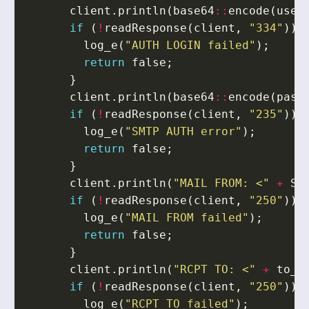
client
.
println
(
base64
::
encode
(
user
if
(
!
readResponse
(
client
,
"334"
))
log_e
(
"AUTH LOGIN failed"
);
return
false
;
}
client
.
println
(
base64
::
encode
(
pass
if
(
!
readResponse
(
client
,
"235"
))
log_e
(
"SMTP AUTH error"
);
return
false
;
}
client
.
println
(
"MAIL FROM: <"
+
St
if
(
!
readResponse
(
client
,
"250"
))
log_e
(
"MAIL FROM failed"
);
return
false
;
}
client
.
println
(
"RCPT TO: <"
+
to_a
if
(
!
readResponse
(
client
,
"250"
))
log_e
(
"RCPT TO failed"
);