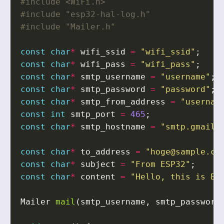
#include
<WiFi.h>
#include
"esp32-hal-log.h"
#include
"Mailer.h"
const
char
*
wifi_ssid
=
"wifi_ssid"
;
const
char
*
wifi_pass
=
"wifi_pass"
;
const
char
*
smtp_username
=
"username"
;
const
char
*
smtp_password
=
"password"
;
const
char
*
smtp_from_address
=
"usernam
const
int
smtp_port
=
465
;
const
char
*
smtp_hostname
=
"smtp.gmail.
const
char
*
to_address
=
"hoge@sample.co
const
char
*
subject
=
"From ESP32"
;
const
char
*
content
=
"Hello, this is ES
Mailer
mail
(
smtp_username
,
smtp_password