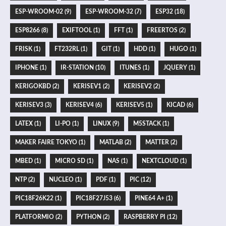
ESP-WROOM-02 (9)
ESP-WROOM-32 (7)
ESP32 (18)
ESP8266 (8)
EXIFTOOL (1)
FFT (1)
FREERTOS (2)
FRISK (1)
FT232RL (1)
GIT (1)
HDD (1)
HUGO (1)
IPHONE (1)
IR-STATION (10)
ITUNES (1)
JQUERY (1)
KERIGOKBD (2)
KERISEV1 (2)
KERISEV2 (2)
KERISEV3 (3)
KERISEV4 (6)
KERISEV5 (1)
KICAD (6)
LATEX (1)
LI-PO (1)
LINUX (9)
M5STACK (1)
MAKER FAIRE TOKYO (1)
MATLAB (2)
MATTER (2)
MBED (1)
MICRO SD (1)
NAS (1)
NEXTCLOUD (1)
NTP (2)
NUCLEO (1)
PDF (1)
PIC (12)
PIC18F26K22 (1)
PIC18F27J53 (6)
PINE64 A+ (1)
PLATFORMIO (2)
PYTHON (2)
RASPBERRY PI (12)