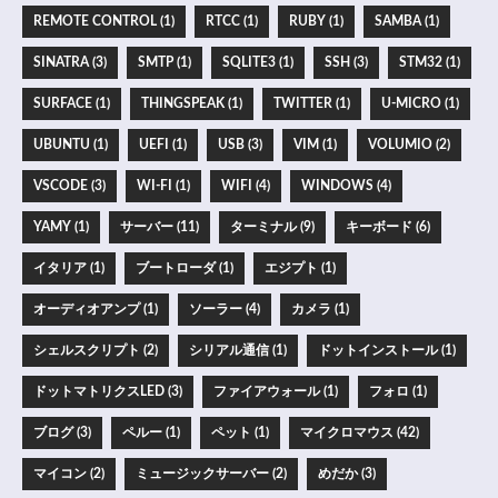
REMOTE CONTROL (1)
RTCC (1)
RUBY (1)
SAMBA (1)
SINATRA (3)
SMTP (1)
SQLITE3 (1)
SSH (3)
STM32 (1)
SURFACE (1)
THINGSPEAK (1)
TWITTER (1)
U-MICRO (1)
UBUNTU (1)
UEFI (1)
USB (3)
VIM (1)
VOLUMIO (2)
VSCODE (3)
WI-FI (1)
WIFI (4)
WINDOWS (4)
YAMY (1)
サーバー (11)
ターミナル (9)
キーボード (6)
イタリア (1)
ブートローダ (1)
エジプト (1)
オーディオアンプ (1)
ソーラー (4)
カメラ (1)
シェルスクリプト (2)
シリアル通信 (1)
ドットインストール (1)
ドットマトリクスLED (3)
ファイアウォール (1)
フォロ (1)
ブログ (3)
ペルー (1)
ペット (1)
マイクロマウス (42)
マイコン (2)
ミュージックサーバー (2)
めだか (3)