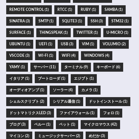
REMOTE CONTROL (1)
RTCC (1)
RUBY (1)
SAMBA (1)
SINATRA (3)
SMTP (1)
SQLITE3 (1)
SSH (3)
STM32 (1)
SURFACE (1)
THINGSPEAK (1)
TWITTER (1)
U-MICRO (1)
UBUNTU (1)
UEFI (1)
USB (3)
VIM (1)
VOLUMIO (2)
VSCODE (3)
WI-FI (1)
WIFI (4)
WINDOWS (4)
YAMY (1)
サーバー (11)
ターミナル (9)
キーボード (6)
イタリア (1)
ブートローダ (1)
エジプト (1)
オーディオアンプ (1)
ソーラー (4)
カメラ (1)
シェルスクリプト (2)
シリアル通信 (1)
ドットインストール (1)
ドットマトリクスLED (3)
ファイアウォール (1)
フォロ (1)
ブログ (3)
ペルー (1)
ペット (1)
マイクロマウス (42)
マイコン (2)
ミュージックサーバー (2)
めだか (3)