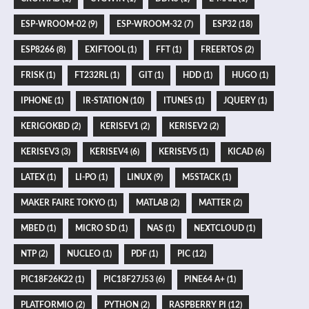
ESP-WROOM-02 (9)
ESP-WROOM-32 (7)
ESP32 (18)
ESP8266 (8)
EXIFTOOL (1)
FFT (1)
FREERTOS (2)
FRISK (1)
FT232RL (1)
GIT (1)
HDD (1)
HUGO (1)
IPHONE (1)
IR-STATION (10)
ITUNES (1)
JQUERY (1)
KERIGOKBD (2)
KERISEV1 (2)
KERISEV2 (2)
KERISEV3 (3)
KERISEV4 (6)
KERISEV5 (1)
KICAD (6)
LATEX (1)
LI-PO (1)
LINUX (9)
M5STACK (1)
MAKER FAIRE TOKYO (1)
MATLAB (2)
MATTER (2)
MBED (1)
MICRO SD (1)
NAS (1)
NEXTCLOUD (1)
NTP (2)
NUCLEO (1)
PDF (1)
PIC (12)
PIC18F26K22 (1)
PIC18F27J53 (6)
PINE64 A+ (1)
PLATFORMIO (2)
PYTHON (2)
RASPBERRY PI (12)