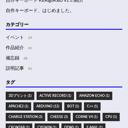
自作キーボード KERIgoKBD v1 の紹介
自作キーボード、はじめました。
カテゴリー
イベント
19
作品紹介
61
備忘録
28
説明記事
41
タグ
3Dプリント (1)
ACTIVE RECORD (1)
AMAZON ECHO (1)
APACHE2 (1)
ARDUINO (12)
BOT (1)
C++ (1)
CHARGE STATION (3)
CHEESE (3)
CORNE V4 (1)
CPU (1)
CRONTAB (1)
CYGWIN (1)
DDNS (1)
E-MAIL (1)