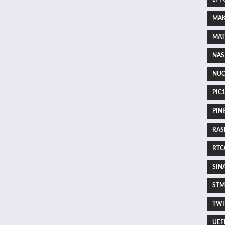
MAK
MAT
NAS 
NUC
PIC1
PINE
RASP
RTCC
SINA
STM3
TWIT
UEFI