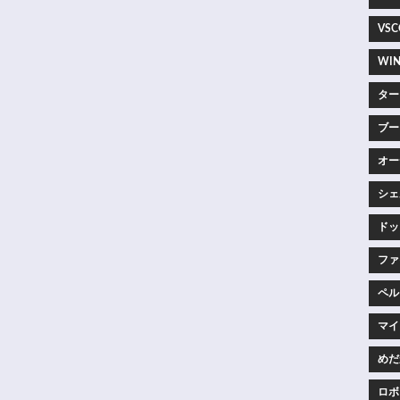
VSC
WIN
ター
ブー
オー
シェ
ドッ
ファ
ペルー
マイコ
めだか
ロボ