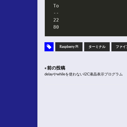
Raspberry Pi
ターミナル
ファイ
« 前の投稿
delayやwhileを使わないI2C液晶表示プログラム