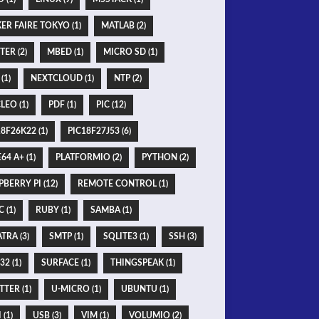
ER FAIRE TOKYO (1)
MATLAB (2)
TER (2)
MBED (1)
MICRO SD (1)
(1)
NEXTCLOUD (1)
NTP (2)
LEO (1)
PDF (1)
PIC (12)
8F26K22 (1)
PIC18F27J53 (6)
64 A+ (1)
PLATFORMIO (2)
PYTHON (2)
BERRY PI (12)
REMOTE CONTROL (1)
 (1)
RUBY (1)
SAMBA (1)
TRA (3)
SMTP (1)
SQLITE3 (1)
SSH (3)
2 (1)
SURFACE (1)
THINGSPEAK (1)
TER (1)
U-MICRO (1)
UBUNTU (1)
 (1)
USB (3)
VIM (1)
VOLUMIO (2)