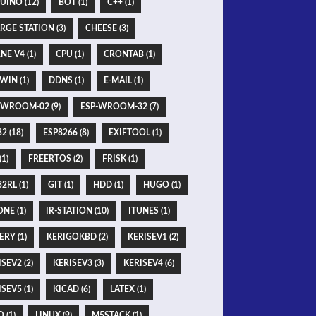
UINO (12)
BOT (1)
C++ (1)
RGE STATION (3)
CHEESE (3)
NE V4 (1)
CPU (1)
CRONTAB (1)
WIN (1)
DDNS (1)
E-MAIL (1)
-WROOM-02 (9)
ESP-WROOM-32 (7)
2 (18)
ESP8266 (8)
EXIFTOOL (1)
(1)
FREERTOS (2)
FRISK (1)
2RL (1)
GIT (1)
HDD (1)
HUGO (1)
NE (1)
IR-STATION (10)
ITUNES (1)
ERY (1)
KERIGOKBD (2)
KERISEV1 (2)
SEV2 (2)
KERISEV3 (3)
KERISEV4 (6)
SEV5 (1)
KICAD (6)
LATEX (1)
O (1)
LINUX (9)
M5STACK (1)