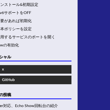
インストール&初期設定
Pv6サポートをOFF
必要があれば初期化
基本ポリシーを設定
使用するサービスのポートを開く
fwの有効化
シャル
x
GitHub
の投稿
ter対応、Echo Show回転台の紹介