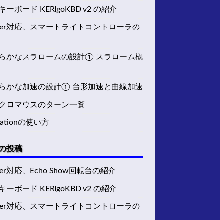
ーボード KERIgoKBD v2 の紹介
tter対応、スマートライトコントローラの
らかなスラロームの設計① スラローム概
らかな加速の設計① 台形加速と曲線加速
クロマウスのターン一覧
h connections. Proceed with operation 
(
y
|
n
)
Stationの使い方
の投稿
ter対応、Echo Show回転台の紹介
ーボード KERIgoKBD v2 の紹介
tter対応、スマートライトコントローラの