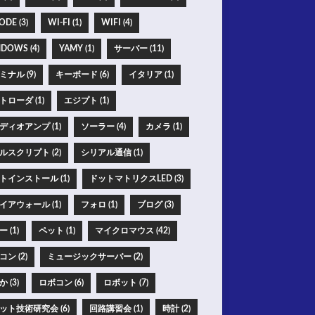
ODE (3)
WI-FI (1)
WIFI (4)
DOWS (4)
YAMY (1)
サーバー (11)
ミナル (9)
キーボード (6)
イタリア (1)
トローダ (1)
エジプト (1)
ディオアンプ (1)
ソーラー (4)
カメラ (1)
ルスクリプト (2)
シリアル通信 (1)
トインストール (1)
ドットマトリクスLED (3)
イアウォール (1)
フォロ (1)
ブログ (3)
 (1)
ペット (1)
マイクロマウス (42)
ン (2)
ミュージックサーバー (2)
 (3)
ロボコン (6)
ロボット (7)
ット技術研究会 (6)
回路講習会 (1)
時計 (2)