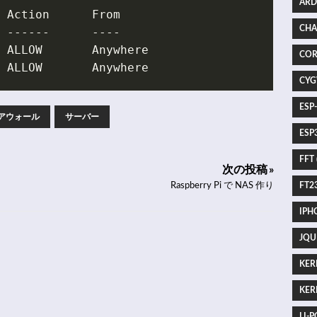
ARD
CHA
COR
CYG
ESP
アウォール
サーバー
ESP3
FFT 
次の投稿 »
FT23
Raspberry Pi で NAS 作り
IPHO
JQU
KERI
KERI
LI-P