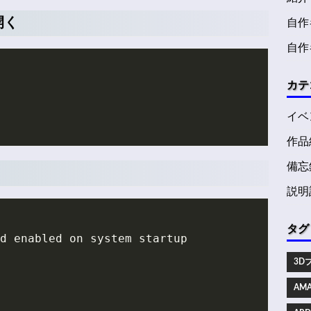
開く
自作キ
自作
カテ
イベ
作品
備忘
説明
タグ
3Dプ
AMA