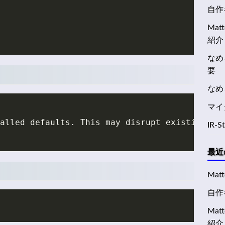
自作キ
Ma
紹介
なめ
要
なめ
マイ
alled defaults. This may disrupt existing ss
IR-
最近
Mat
自作キ
Ma
紹介