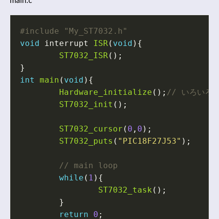
main.c
#include
"My_ST7032.h"
void
interrupt
ISR
(
void
){
ST7032_ISR
();
}
int
main
(
void
){
Hardware_initialize
();
ST7032_init
();
ST7032_cursor
(
0
,
0
);
ST7032_puts
(
"PIC18F27J53"
);
while
(
1
){
ST7032_task
();
}
return
0
;