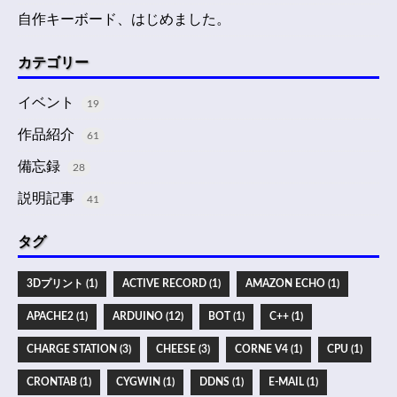
自作キーボード、はじめました。
カテゴリー
イベント
19
作品紹介
61
備忘録
28
説明記事
41
タグ
3Dプリント (1)
ACTIVE RECORD (1)
AMAZON ECHO (1)
APACHE2 (1)
ARDUINO (12)
BOT (1)
C++ (1)
CHARGE STATION (3)
CHEESE (3)
CORNE V4 (1)
CPU (1)
CRONTAB (1)
CYGWIN (1)
DDNS (1)
E-MAIL (1)