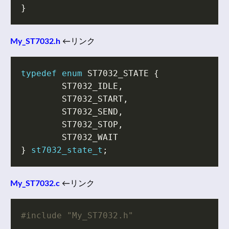
}
My_ST7032.h
←リンク
typedef
enum
ST7032_STATE
{
ST7032_IDLE
,
ST7032_START
,
ST7032_SEND
,
ST7032_STOP
,
ST7032_WAIT
}
st7032_state_t
;
My_ST7032.c
←リンク
#include
"My_ST7032.h"