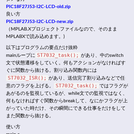
PIC18F27J53-I2C-LCD-old.zip
良い方
PIC18F27J53-I2C-LCD-new.zip
（MPLAB.Xプロジェクトファイルなので、そのまま
MPLABXで読み込めます。)
以下はプログラムの要点だけ抜粋
ST7032_task();
mainループに
があり、中のswitch
文で状態遷移をしていく。何もアクションがなければす
ぐに関数から抜ける。割り込み関数内には
ST7032_ISR();
があり、送信完了割り込みなどで任
ST7032_task();
意のフラグを上げる。
ではフラグが
あがるのを監視しているが、while文での監視ではなく、
何もなければすぐ関数からbreakして、なにかフラグが上
がっていた時だけ、その瞬間にできる仕事をだけをして
また関数から抜ける。
使い方