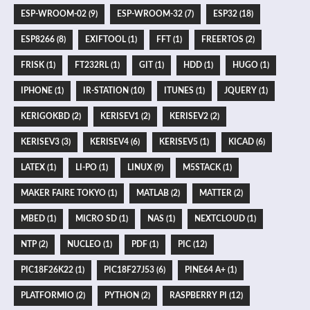
ESP-WROOM-02 (9)
ESP-WROOM-32 (7)
ESP32 (18)
ESP8266 (8)
EXIFTOOL (1)
FFT (1)
FREERTOS (2)
FRISK (1)
FT232RL (1)
GIT (1)
HDD (1)
HUGO (1)
IPHONE (1)
IR-STATION (10)
ITUNES (1)
JQUERY (1)
KERIGOKBD (2)
KERISEV1 (2)
KERISEV2 (2)
KERISEV3 (3)
KERISEV4 (6)
KERISEV5 (1)
KICAD (6)
LATEX (1)
LI-PO (1)
LINUX (9)
M5STACK (1)
MAKER FAIRE TOKYO (1)
MATLAB (2)
MATTER (2)
MBED (1)
MICRO SD (1)
NAS (1)
NEXTCLOUD (1)
NTP (2)
NUCLEO (1)
PDF (1)
PIC (12)
PIC18F26K22 (1)
PIC18F27J53 (6)
PINE64 A+ (1)
PLATFORMIO (2)
PYTHON (2)
RASPBERRY PI (12)