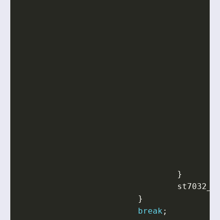
}
st7032_s
}
break
;