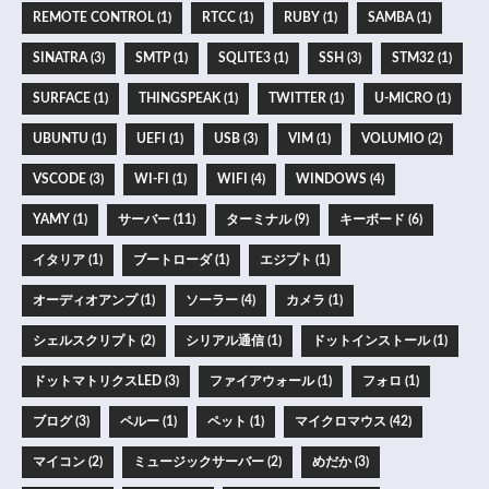
REMOTE CONTROL (1)
RTCC (1)
RUBY (1)
SAMBA (1)
SINATRA (3)
SMTP (1)
SQLITE3 (1)
SSH (3)
STM32 (1)
SURFACE (1)
THINGSPEAK (1)
TWITTER (1)
U-MICRO (1)
UBUNTU (1)
UEFI (1)
USB (3)
VIM (1)
VOLUMIO (2)
VSCODE (3)
WI-FI (1)
WIFI (4)
WINDOWS (4)
YAMY (1)
サーバー (11)
ターミナル (9)
キーボード (6)
イタリア (1)
ブートローダ (1)
エジプト (1)
オーディオアンプ (1)
ソーラー (4)
カメラ (1)
シェルスクリプト (2)
シリアル通信 (1)
ドットインストール (1)
ドットマトリクスLED (3)
ファイアウォール (1)
フォロ (1)
ブログ (3)
ペルー (1)
ペット (1)
マイクロマウス (42)
マイコン (2)
ミュージックサーバー (2)
めだか (3)