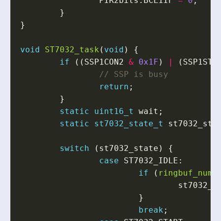
PIR2bits
.
BCL1IF
=
0
;
}
}
void
ST7032_task
(
void
)
{
if
((
SSP1CON2
&
0x1F
)
|
(
SSP1STA
return
;
}
static
uint16_t
wait
;
static
st7032_state_t
st7032_sta
switch
(
st7032_state
)
{
case
ST7032_IDLE
:
if
(
ringbuf_num
(
st7032_s
}
break
;