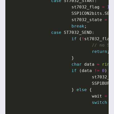
case
ST7032_START
:
st7032_flag
=
1
;
SSP1CON2bits
.
SEN
st7032_state
=
S
break
;
case
ST7032_SEND
:
if
(
!
st7032_flag
return
;
}
char
data
=
ring
if
(
data
!=
0
)
{
st7032_f
SSP1BUF
}
else
{
wait
=
r
switch
(