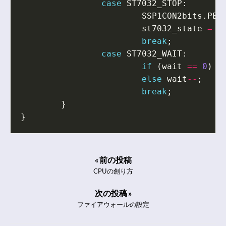
case
ST7032_STOP
:
SSP1CON2bits
.
PEN
st7032_state
=
S
break
;
case
ST7032_WAIT
:
if
(
wait
==
0
)
s
else
wait
--
;
break
;
}
}
« 前の投稿
CPUの創り方
次の投稿 »
ファイアウォールの設定