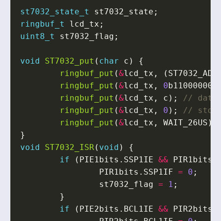
st7032_state_t
st7032_state
;
ringbuf_t
lcd_tx
;
uint8_t
st7032_flag
;
void
ST7032_put
(
char
c
)
{
ringbuf_put
(
&
lcd_tx
,
(
ST7032_ADD
ringbuf_put
(
&
lcd_tx
,
0
b11000000
)
ringbuf_put
(
&
lcd_tx
,
c
);
ringbuf_put
(
&
lcd_tx
,
0
);
ringbuf_put
(
&
lcd_tx
,
WAIT_26US
);
}
void
ST7032_ISR
(
void
)
{
if
(
PIE1bits
.
SSP1IE
&&
PIR1bits
.
PIR1bits
.
SSP1IF
=
0
;
st7032_flag
=
1
;
}
if
(
PIE2bits
.
BCL1IE
&&
PIR2bits
.