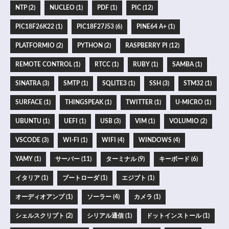
NTP (2)
NUCLEO (1)
PDF (1)
PIC (12)
PIC18F26K22 (1)
PIC18F27J53 (6)
PINE64 A+ (1)
PLATFORMIO (2)
PYTHON (2)
RASPBERRY PI (12)
REMOTE CONTROL (1)
RTCC (1)
RUBY (1)
SAMBA (1)
SINATRA (3)
SMTP (1)
SQLITE3 (1)
SSH (3)
STM32 (1)
SURFACE (1)
THINGSPEAK (1)
TWITTER (1)
U-MICRO (1)
UBUNTU (1)
UEFI (1)
USB (3)
VIM (1)
VOLUMIO (2)
VSCODE (3)
WI-FI (1)
WIFI (4)
WINDOWS (4)
YAMY (1)
サーバー (11)
ターミナル (9)
キーボード (6)
イタリア (1)
ブートローダ (1)
エジプト (1)
オーディオアンプ (1)
ソーラー (4)
カメラ (1)
シェルスクリプト (2)
シリアル通信 (1)
ドットインストール (1)