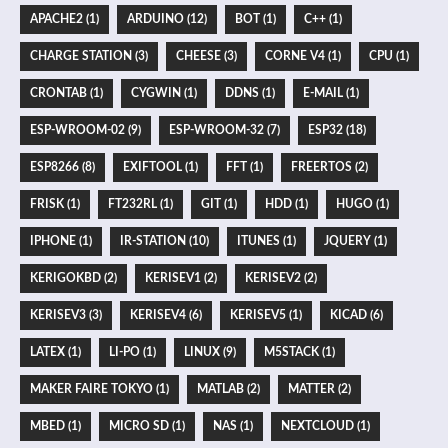
APACHE2 (1)
ARDUINO (12)
BOT (1)
C++ (1)
CHARGE STATION (3)
CHEESE (3)
CORNE V4 (1)
CPU (1)
CRONTAB (1)
CYGWIN (1)
DDNS (1)
E-MAIL (1)
ESP-WROOM-02 (9)
ESP-WROOM-32 (7)
ESP32 (18)
ESP8266 (8)
EXIFTOOL (1)
FFT (1)
FREERTOS (2)
FRISK (1)
FT232RL (1)
GIT (1)
HDD (1)
HUGO (1)
IPHONE (1)
IR-STATION (10)
ITUNES (1)
JQUERY (1)
KERIGOKBD (2)
KERISEV1 (2)
KERISEV2 (2)
KERISEV3 (3)
KERISEV4 (6)
KERISEV5 (1)
KICAD (6)
LATEX (1)
LI-PO (1)
LINUX (9)
M5STACK (1)
MAKER FAIRE TOKYO (1)
MATLAB (2)
MATTER (2)
MBED (1)
MICRO SD (1)
NAS (1)
NEXTCLOUD (1)